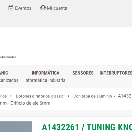
Eventos
Mi cuenta
ndustriales
ANIC
INFORMÁTICA
SENSORES
INTERRUPTORE
canizados
Informática Industrial
A14322


illos
Botones giratorios 'classic'
Con tapa de aluminio

4mm - Orificio de eje 6mm
A1432261 / TUNING KN