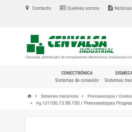
Contacto
Quiénes somos
Noticias
Cenvalsa, distribuidor de componentes electrónicos, mecánicos e i
CONECTRÓNICA
SISMEC
Sistemas de conexión
Sistemas me



Sistemas mecánicos
Prensaestopas / Conduc
1100.13.98.150 / Prensaestopas Progress

Pg 13