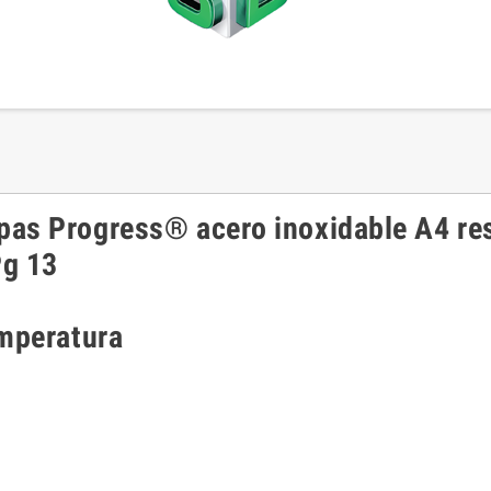
as Progress® acero inoxidable A4 res
Pg 13
emperatura