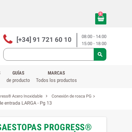
0
08:00 - 14:00
[+34] 91 721 60 10
15:00 - 18:00

S
GUÍAS
MARCAS
de producto
Todos los productos

ress® Acero Inoxidable
Conexión de rosca PG

 de entrada LARGA - Pg 13
ENSAESTOPAS PROGRESS®