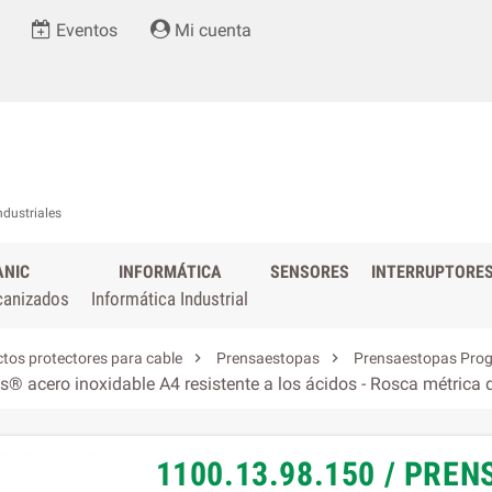
Eventos
Mi cuenta
ndustriales
ANIC
INFORMÁTICA
SENSORES
INTERRUPTORE
canizados
Informática Industrial


tos protectores para cable
Prensaestopas
Prensaestopas Prog
® acero inoxidable A4 resistente a los ácidos - Rosca métrica
1100.13.98.150 / PR