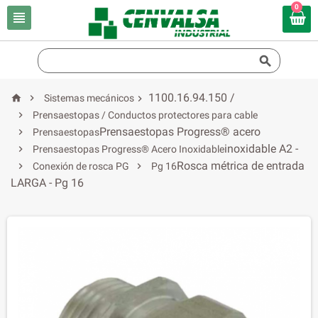
0


1100.16.94.150 /


Sistemas mecánicos


Prensaestopas / Conductos protectores para cable
Prensaestopas Progress® acero

Prensaestopas
inoxidable A2 -

Prensaestopas Progress® Acero Inoxidable
Rosca métrica de entrada


Conexión de rosca PG
Pg 16
LARGA - Pg 16