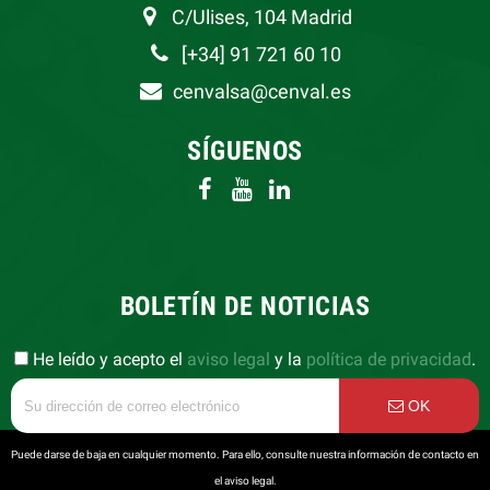
C/Ulises, 104 Madrid
[+34] 91 721 60 10
cenvalsa@cenval.es
SÍGUENOS
BOLETÍN DE NOTICIAS
He leído y acepto el
aviso legal
y la
política de privacidad
.
OK
Puede darse de baja en cualquier momento. Para ello, consulte nuestra información de contacto en
el aviso legal.