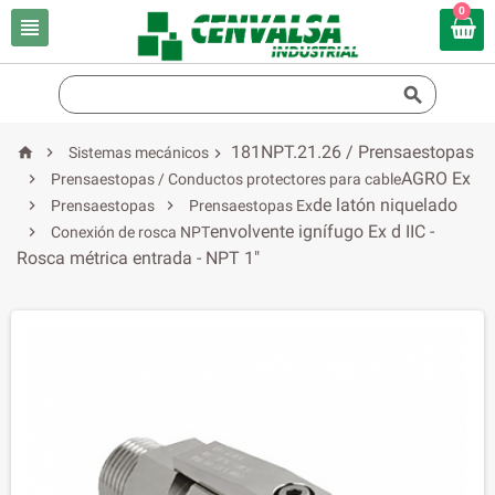
0


181NPT.21.26 / Prensaestopas


Sistemas mecánicos

AGRO Ex

Prensaestopas / Conductos protectores para cable
de latón niquelado


Prensaestopas
Prensaestopas Ex
envolvente ignífugo Ex d IIC -

Conexión de rosca NPT
Rosca métrica entrada - NPT 1"