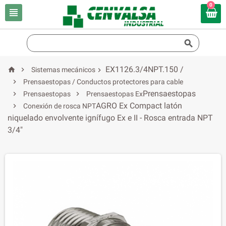
0


EX1126.3/4NPT.150 /


Sistemas mecánicos


Prensaestopas / Conductos protectores para cable
Prensaestopas


Prensaestopas
Prensaestopas Ex
AGRO Ex Compact latón

Conexión de rosca NPT
niquelado envolvente ignífugo Ex e II - Rosca entrada NPT
3/4"