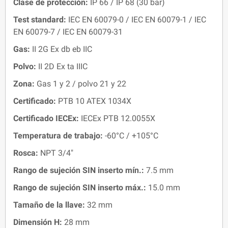
Clase de protección:
IP 66 / IP 68 (30 bar)
Test standard
:
IEC EN 60079-0 / IEC EN 60079-1 / IEC
EN 60079-7 / IEC EN 60079-31
Gas:
II 2G Ex db eb IIC
Polvo:
II 2D Ex ta IIIC
Zona:
Gas 1 y 2 / polvo 21 y 22
Certificado:
PTB 10 ATEX 1034X
Certificado IECEx:
IECEx PTB 12.0055X
Temperatura de trabajo:
-60°C / +105°C
Rosca:
NPT 3/4"
Rango de sujeción SIN inserto mín.:
7.5 mm
Rango de sujeción SIN inserto máx.:
15.0 mm
Tamaño de la llave:
32 mm
Dimensión H
:
28 mm