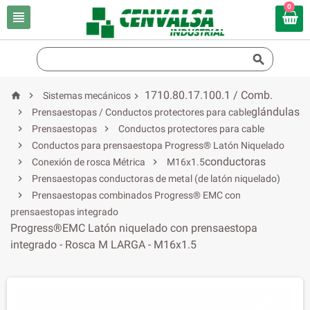
0


1710.80.17.100.1 / Comb.


Sistemas mecánicos

glándulas

Prensaestopas / Conductos protectores para cable


Prensaestopas
Conductos protectores para cable

Conductos para prensaestopa Progress® Latón Niquelado
conductoras


Conexión de rosca Métrica
M16x1.5

Prensaestopas conductoras de metal (de latón niquelado)

Prensaestopas combinados Progress® EMC con
prensaestopas integrado
Progress®EMC Latón niquelado con prensaestopa
integrado - Rosca M LARGA - M16x1.5