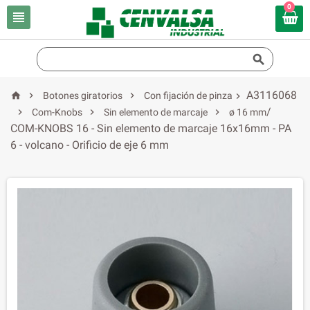
0


A3116068



Botones giratorios
Con fijación de pinza

/



Com-Knobs
Sin elemento de marcaje
ø 16 mm
COM-KNOBS 16 - Sin elemento de marcaje 16x16mm - PA
6 - volcano - Orificio de eje 6 mm