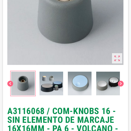



A3116068 / COM-KNOBS 16 -
SIN ELEMENTO DE MARCAJE
16X16MM - PA 6 - VOLCANO -