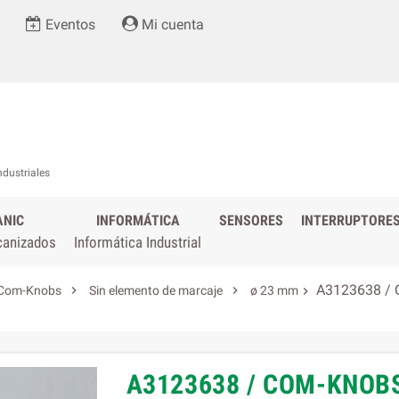
Eventos
Mi cuenta
ndustriales
ANIC
INFORMÁTICA
SENSORES
INTERRUPTORE
canizados
Informática Industrial
A3123638 / C


Com-Knobs
Sin elemento de marcaje
ø 23 mm

A3123638 / COM-KNOBS