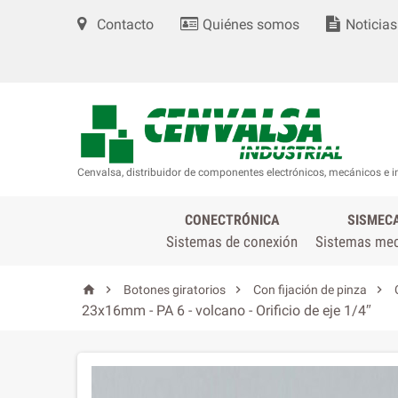
Contacto
Quiénes somos
Noticias
Cenvalsa, distribuidor de componentes electrónicos, mecánicos e i
CONECTRÓNICA
SISMEC
Sistemas de conexión
Sistemas me




Botones giratorios
Con fijación de pinza
23x16mm - PA 6 - volcano - Orificio de eje 1/4″