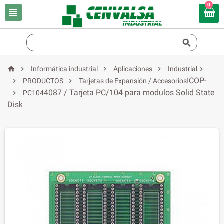
0






Informática industrial
Aplicaciones
Industrial

ICOP-


PRODUCTOS
Tarjetas de Expansión / Accesorios
4087 / Tarjeta PC/104 para modulos Solid State

PC104
Disk