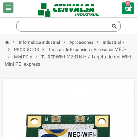
0






Informática industrial
Aplicaciones
Industrial

MEC-


PRODUCTOS
Tarjetas de Expansión / Accesorios
WIFI-M231B-H / Tarjeta de red WIFI


Mini PCIe
TJ. RED
Mini PCI express