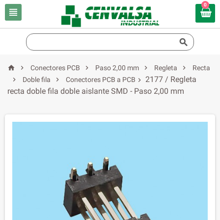
0







Conectores PCB
Paso 2,00 mm
Regleta
Recta
2177 / Regleta


Doble fila
Conectores PCB a PCB

recta doble fila doble aislante SMD - Paso 2,00 mm