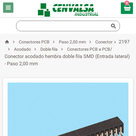
0


2197




Conectores PCB
Paso 2,00 mm
Conector

/



Acodado
Doble fila
Conectores PCB a PCB
Conector acodado hembra doble fila SMD (Entrada lateral)
- Paso 2,00 mm