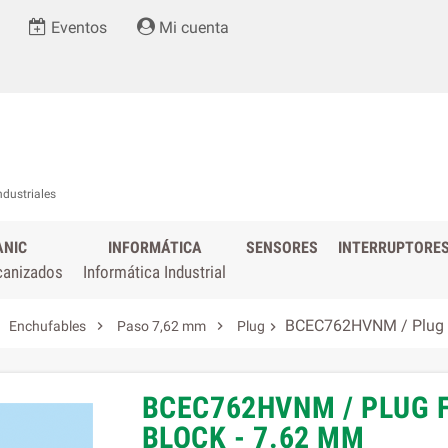
Eventos
Mi cuenta
ndustriales
ANIC
INFORMÁTICA
SENSORES
INTERRUPTORE
canizados
Informática Industrial
BCEC762HVNM / Plug fo


Enchufables
Paso 7,62 mm
Plug

BCEC762HVNM / PLUG 
BLOCK - 7.62 MM