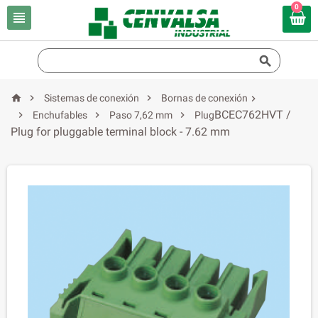
0





Sistemas de conexión
Bornas de conexión

BCEC762HVT /



Enchufables
Paso 7,62 mm
Plug
Plug for pluggable terminal block - 7.62 mm