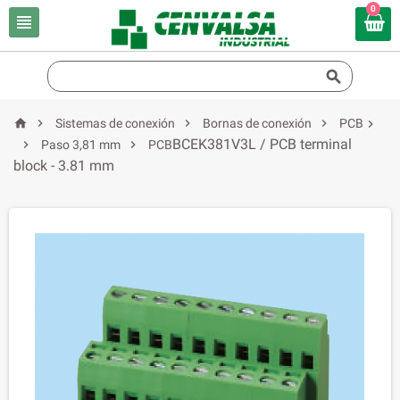
0






Sistemas de conexión
Bornas de conexión
PCB

BCEK381V3L / PCB terminal


Paso 3,81 mm
PCB
block - 3.81 mm