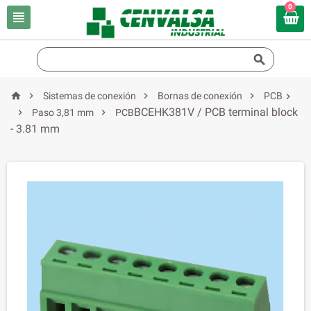
0






Sistemas de conexión
Bornas de conexión
PCB

BCEHK381V / PCB terminal block


Paso 3,81 mm
PCB
- 3.81 mm