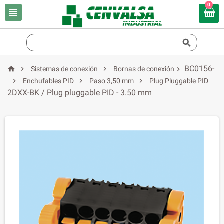
0


BC0156-



Sistemas de conexión
Bornas de conexión




Enchufables PID
Paso 3,50 mm
Plug Pluggable PID
2DXX-BK / Plug pluggable PID - 3.50 mm