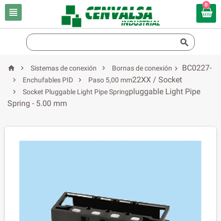
0


BC0227-



Sistemas de conexión
Bornas de conexión

22XX / Socket


Enchufables PID
Paso 5,00 mm
pluggable Light Pipe

Socket Pluggable Light Pipe Spring
Spring - 5.00 mm