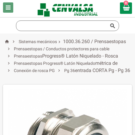
0


1000.36.260 / Prensaestopas


Sistemas mecánicos


Prensaestopas / Conductos protectores para cable
Progress® Latón Niquelado - Rosca

Prensaestopas
métrica de

Prensaestopas Progress® Latón Niquelado
entrada CORTA Pg - Pg 36


Conexión de rosca PG
Pg 36