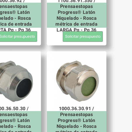
000.36.92 /
1100.36.91.350 /
ensaestopas
Prensaestopas
gress® Latón
Progress® Latón
uelado - Rosca
Niquelado - Rosca
ica de entrada
métrica de entrada
TA Pg - Pg 36
LARGA Pg - Pg 36
Solicitar presupuesto
Solicitar presupuesto
00.36.50.30 /
1000.36.30.91 /
ensaestopas
Prensaestopas
gress® Latón
Progress® Latón
uelado - Rosca
Niquelado - Rosca