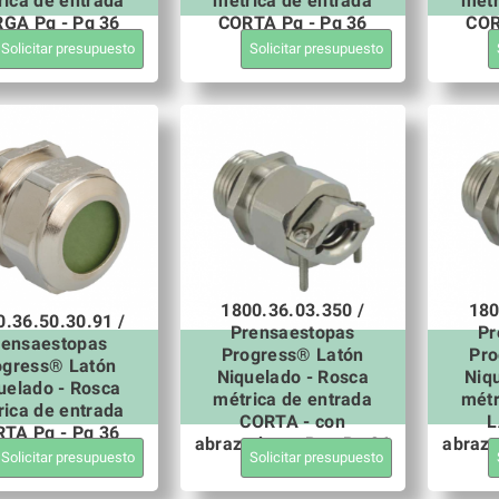
rica de entrada
métrica de entrada
métr
GA Pg - Pg 36
CORTA Pg - Pg 36
COR
Solicitar presupuesto
Solicitar presupuesto
1800.36.03.350 /
180
0.36.50.30.91 /
Prensaestopas
Pr
rensaestopas
Progress® Latón
Pro
ogress® Latón
Niquelado - Rosca
Niq
uelado - Rosca
métrica de entrada
métr
rica de entrada
CORTA - con
L
TA Pg - Pg 36
abrazaderas Pg - Pg 36
abraza
Solicitar presupuesto
Solicitar presupuesto