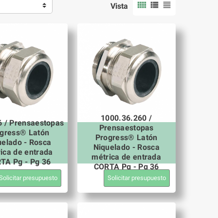



Vista
1000.36.260 /
6 / Prensaestopas
Prensaestopas
gress® Latón
Progress® Latón
uelado - Rosca
Niquelado - Rosca
ica de entrada
métrica de entrada
TA Pg - Pg 36
CORTA Pg - Pg 36
Solicitar presupuesto
Solicitar presupuesto