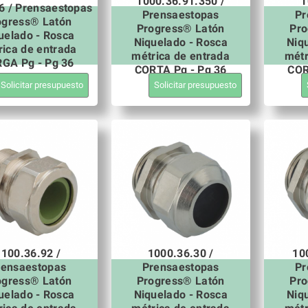
1000.36.91.350 /
1
6 / Prensaestopas
Prensaestopas
Pr
ogress® Latón
Progress® Latón
Pro
uelado - Rosca
Niquelado - Rosca
Niq
rica de entrada
métrica de entrada
métr
GA Pg - Pg 36
CORTA Pg - Pg 36
COR
Solicitar presupuesto
Solicitar presupuesto
1100.36.92 /
1000.36.30 /
10
rensaestopas
Prensaestopas
Pr
ogress® Latón
Progress® Latón
Pro
uelado - Rosca
Niquelado - Rosca
Niq