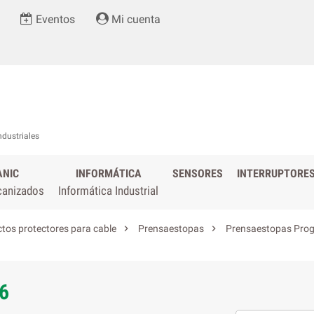
Eventos
Mi cuenta
ndustriales
ANIC
INFORMÁTICA
SENSORES
INTERRUPTORE
canizados
Informática Industrial


tos protectores para cable
Prensaestopas
Prensaestopas Prog
6