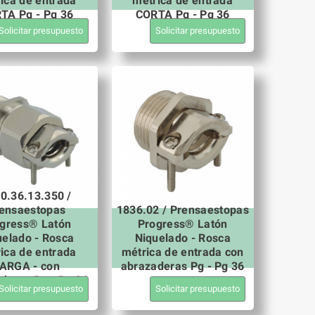
ica de entrada
métrica de entrada
TA Pg - Pg 36
CORTA Pg - Pg 36
Solicitar presupuesto
Solicitar presupuesto
0.36.13.350 /
ensaestopas
1836.02 / Prensaestopas
gress® Latón
Progress® Latón
uelado - Rosca
Niquelado - Rosca
ica de entrada
métrica de entrada con
ARGA - con
abrazaderas Pg - Pg 36
deras Pg - Pg 36
Solicitar presupuesto
Solicitar presupuesto