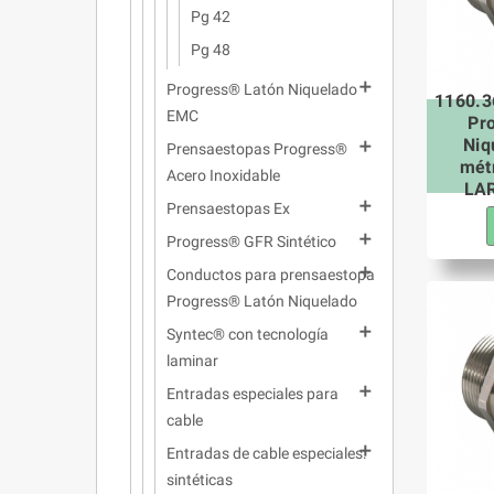
Pg 42
Pg 48

Progress® Latón Niquelado
1160.3
EMC
Pr
Niq

Prensaestopas Progress®
mét
Acero Inoxidable
LAR

Prensaestopas Ex

Progress® GFR Sintético

Conductos para prensaestopa
Progress® Latón Niquelado

Syntec® con tecnología
laminar

Entradas especiales para
cable

Entradas de cable especiales:
sintéticas