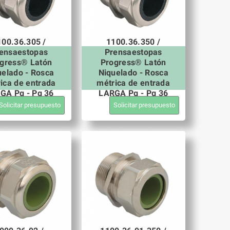
100.36.305 /
1100.36.350 /
ensaestopas
Prensaestopas
gress® Latón
Progress® Latón
uelado - Rosca
Niquelado - Rosca
ica de entrada
métrica de entrada
GA Pg - Pg 36
LARGA Pg - Pg 36
Solicitar presupuesto
Solicitar presupuesto