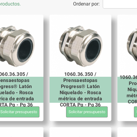
roductos.
Ordenar por:
060.36.305 /
1060.36.350 /
1060.3
rensaestopas
Prensaestopas
Pro
ogress® Latón
Progress® Latón
Niq
uelado - Rosca
Niquelado - Rosca
métr
rica de entrada
métrica de entrada
COR
TA Pg - Pg 36
CORTA Pg - Pg 36
Solicitar presupuesto
Solicitar presupuesto