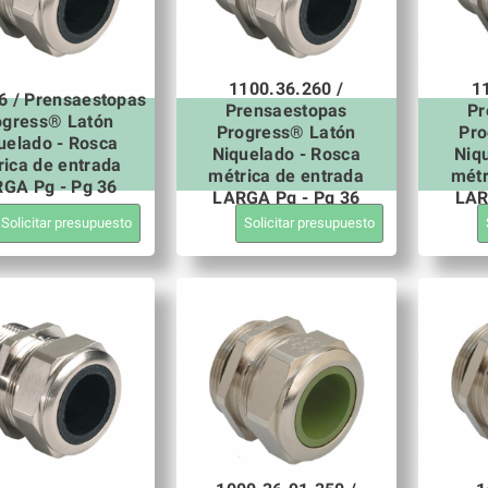
1100.36.260 /
1
6 / Prensaestopas
Prensaestopas
Pr
ogress® Latón
Progress® Latón
Pro
uelado - Rosca
Niquelado - Rosca
Niq
rica de entrada
métrica de entrada
métr
GA Pg - Pg 36
LARGA Pg - Pg 36
LAR
Solicitar presupuesto
Solicitar presupuesto