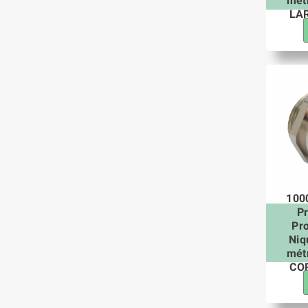
mét
LAR
100
P
Pr
Niq
mét
COR