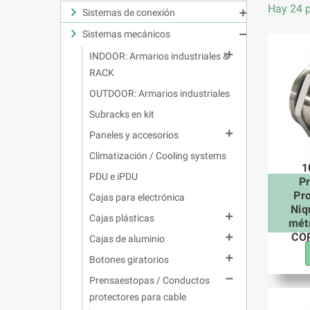
Hay 24 p
Sistemas de conexión

Sistemas mecánicos


INDOOR: Armarios industriales &
RACK
OUTDOOR: Armarios industriales
Subracks en kit

Paneles y accesorios
Climatización / Cooling systems
1
PDU e iPDU
P
Pr
Cajas para electrónica
Niq

Cajas plásticas
mét
COR

Cajas de aluminio

Botones giratorios

Prensaestopas / Conductos
protectores para cable