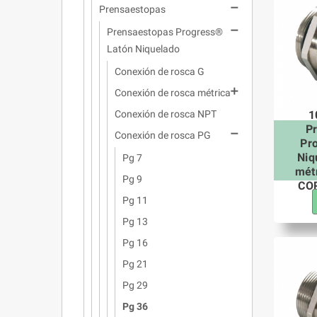

Prensaestopas

Prensaestopas Progress®
Latón Niquelado
Conexión de rosca G

Conexión de rosca métrica
1
Conexión de rosca NPT
P

Conexión de rosca PG
Pr
Niq
Pg 7
mét
Pg 9
COR
Pg 11
Pg 13
Pg 16
Pg 21
Pg 29
Pg 36