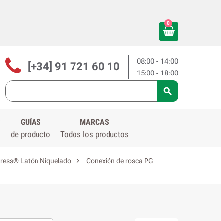
0
08:00 - 14:00
[+34] 91 721 60 10
15:00 - 18:00

S
GUÍAS
MARCAS
de producto
Todos los productos

ress® Latón Niquelado
Conexión de rosca PG