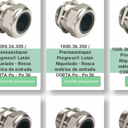
000.36.305 /
1000.36.350 /
1000.3
rensaestopas
Prensaestopas
Pro
ogress® Latón
Progress® Latón
Niq
uelado - Rosca
Niquelado - Rosca
métr
rica de entrada
métrica de entrada
COR
TA Pg - Pg 36
CORTA Pg - Pg 36
Solicitar presupuesto
Solicitar presupuesto