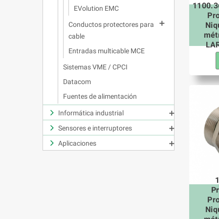
1100.3
EVolution EMC
Pr

Niq
Conductos protectores para
mét
cable
LAR
Entradas multicable MCE
Sistemas VME / CPCI
Datacom
Fuentes de alimentación
Informática industrial

Sensores e interruptores

Aplicaciones

P
Pr
Niq