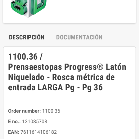
DESCRIPCIÓN
DOCUMENTACIÓN
1100.36 /
Prensaestopas Progress® Latón
Niquelado - Rosca métrica de
entrada LARGA Pg - Pg 36
Order number:
1100.36
E no.:
121085708
EAN:
7611614106182