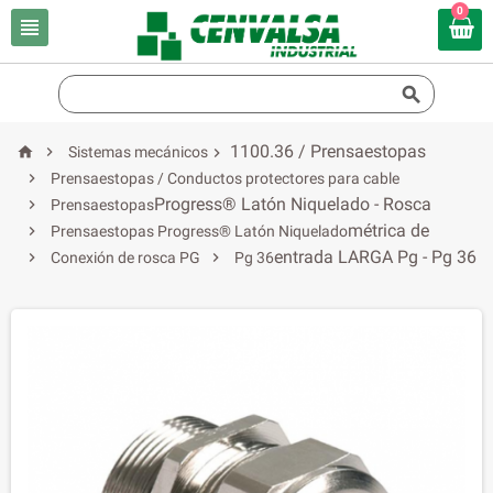
0


1100.36 / Prensaestopas


Sistemas mecánicos


Prensaestopas / Conductos protectores para cable
Progress® Latón Niquelado - Rosca

Prensaestopas
métrica de

Prensaestopas Progress® Latón Niquelado
entrada LARGA Pg - Pg 36


Conexión de rosca PG
Pg 36