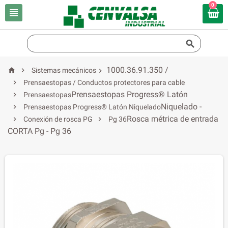
0


1000.36.91.350 /


Sistemas mecánicos


Prensaestopas / Conductos protectores para cable
Prensaestopas Progress® Latón

Prensaestopas
Niquelado -

Prensaestopas Progress® Latón Niquelado
Rosca métrica de entrada


Conexión de rosca PG
Pg 36
CORTA Pg - Pg 36