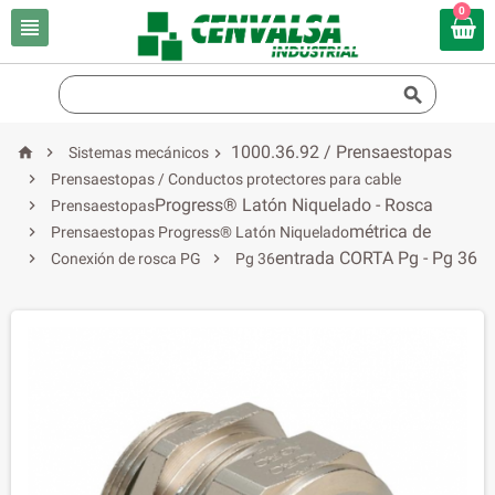
0


1000.36.92 / Prensaestopas


Sistemas mecánicos


Prensaestopas / Conductos protectores para cable
Progress® Latón Niquelado - Rosca

Prensaestopas
métrica de

Prensaestopas Progress® Latón Niquelado
entrada CORTA Pg - Pg 36


Conexión de rosca PG
Pg 36