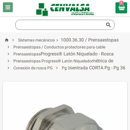
0


1000.36.30 / Prensaestopas


Sistemas mecánicos


Prensaestopas / Conductos protectores para cable
Progress® Latón Niquelado - Rosca

Prensaestopas
métrica de

Prensaestopas Progress® Latón Niquelado
entrada CORTA Pg - Pg 36


Conexión de rosca PG
Pg 36