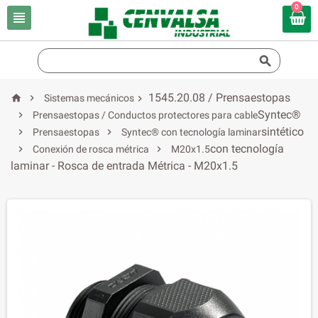
0


1545.20.08 / Prensaestopas


Sistemas mecánicos

Syntec®

Prensaestopas / Conductos protectores para cable
sintético


Prensaestopas
Syntec® con tecnología laminar
con tecnología


Conexión de rosca métrica
M20x1.5
laminar - Rosca de entrada Métrica - M20x1.5