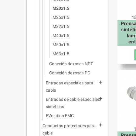
M20x1.5
1
M25x1.5
Prens
M32x1.5
sintét
lam
M40x1.5
ent
M50x1.5
M63x1.5
Conexión de rosca NPT
Conexión de rosca PG

Entradas especiales para
cable

Entradas de cable especiales:
sintéticas
EVolution EMC

Conductos protectores para
cable
Prens