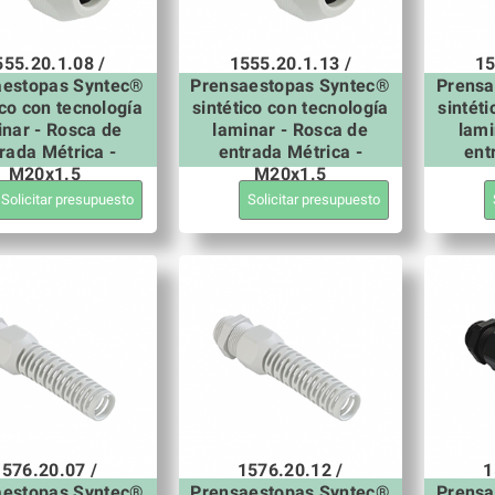
555.20.1.08 /
1555.20.1.13 /
15
aestopas Syntec®
Prensaestopas Syntec®
Prensa
ico con tecnología
sintético con tecnología
sintét
inar - Rosca de
laminar - Rosca de
lami
rada Métrica -
entrada Métrica -
ent
M20x1.5
M20x1.5
Solicitar presupuesto
Solicitar presupuesto
1576.20.07 /
1576.20.12 /
1
aestopas Syntec®
Prensaestopas Syntec®
Prensa