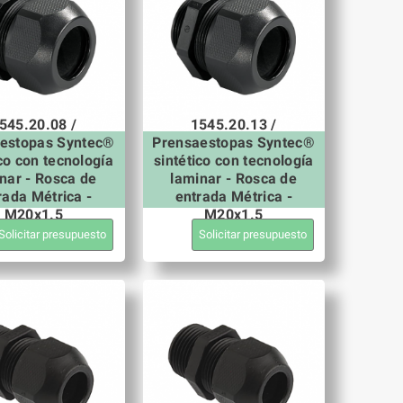
545.20.08 /
1545.20.13 /
estopas Syntec®
Prensaestopas Syntec®
ico con tecnología
sintético con tecnología
nar - Rosca de
laminar - Rosca de
rada Métrica -
entrada Métrica -
M20x1.5
M20x1.5
Solicitar presupuesto
Solicitar presupuesto