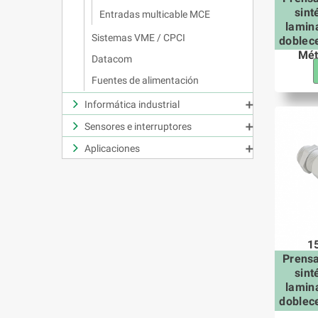
sint
Entradas multicable MCE
lamina
Sistemas VME / CPCI
doblec
Mét
Datacom
Fuentes de alimentación
Informática industrial

Sensores e interruptores

Aplicaciones

1
Prens
sint
lamina
doblec