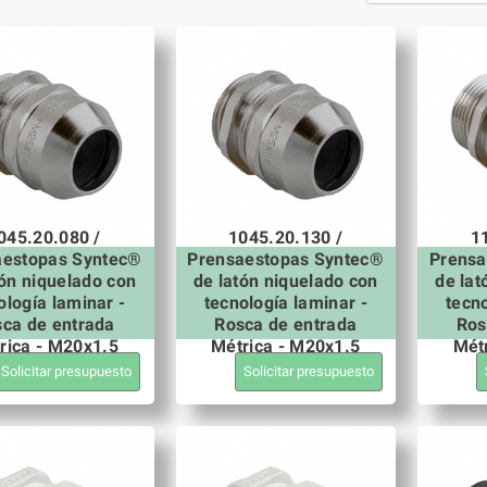
045.20.080 /
1045.20.130 /
1
aestopas Syntec®
Prensaestopas Syntec®
Prensa
tón niquelado con
de latón niquelado con
de lat
ología laminar -
tecnología laminar -
tecno
ca de entrada
Rosca de entrada
Ros
rica - M20x1.5
Métrica - M20x1.5
Mét
Solicitar presupuesto
Solicitar presupuesto