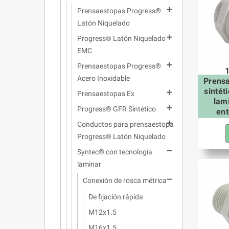

Prensaestopas Progress®
Latón Niquelado

Progress® Latón Niquelado
EMC

Prensaestopas Progress®
Acero Inoxidable
Prens
sintét

Prensaestopas Ex
lam

Progress® GFR Sintético
ent

Conductos para prensaestopa
Progress® Latón Niquelado

Syntec® con tecnología
laminar

Conexión de rosca métrica
De fijación rápida
M12x1.5
M16x1.5