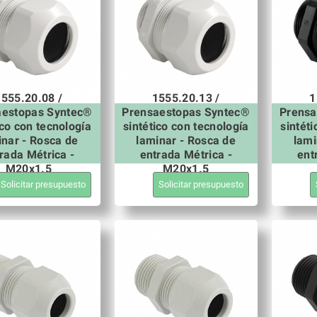
1555.20.08 /
1555.20.13 /
1
aestopas Syntec®
Prensaestopas Syntec®
Prensa
ico con tecnología
sintético con tecnología
sintét
inar - Rosca de
laminar - Rosca de
lami
rada Métrica -
entrada Métrica -
ent
M20x1.5
M20x1.5
Solicitar presupuesto
Solicitar presupuesto