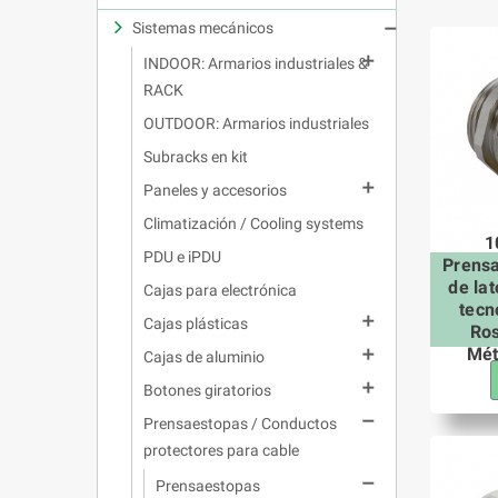
Sistemas mecánicos


INDOOR: Armarios industriales &
RACK
OUTDOOR: Armarios industriales
Subracks en kit

Paneles y accesorios
Climatización / Cooling systems
1
PDU e iPDU
Prens
de la
Cajas para electrónica
tecn

Cajas plásticas
Ros
Mét

Cajas de aluminio

Botones giratorios

Prensaestopas / Conductos
protectores para cable

Prensaestopas