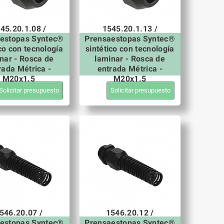
45.20.1.08 /
1545.20.1.13 /
estopas Syntec®
Prensaestopas Syntec®
ico con tecnología
sintético con tecnología
nar - Rosca de
laminar - Rosca de
rada Métrica -
entrada Métrica -
M20x1.5
M20x1.5
Solicitar presupuesto
Solicitar presupuesto
546.20.07 /
1546.20.12 /
estopas Syntec®
Prensaestopas Syntec®