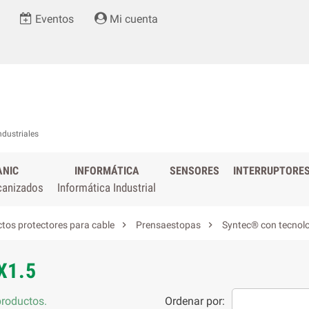
Eventos
Mi cuenta
ndustriales
ANIC
INFORMÁTICA
SENSORES
INTERRUPTORE
canizados
Informática Industrial


tos protectores para cable
Prensaestopas
Syntec® con tecnolo
X1.5
roductos.
Ordenar por: