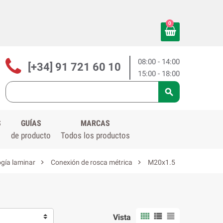
0
08:00 - 14:00
[+34] 91 721 60 10
15:00 - 18:00

S
GUÍAS
MARCAS
de producto
Todos los productos


gía laminar
Conexión de rosca métrica
M20x1.5



Vista