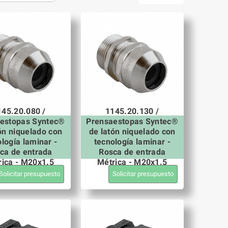
145.20.080 /
1145.20.130 /
estopas Syntec®
Prensaestopas Syntec®
ón niquelado con
de latón niquelado con
logía laminar -
tecnología laminar -
ca de entrada
Rosca de entrada
rica - M20x1.5
Métrica - M20x1.5
Solicitar presupuesto
Solicitar presupuesto