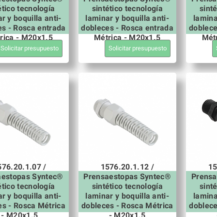
ético tecnología
sintético tecnología
sint
r y boquilla anti-
laminar y boquilla anti-
lamina
es - Rosca entrada
dobleces - Rosca entrada
doblece
rica - M20x1.5
Métrica - M20x1.5
Mét
Solicitar presupuesto
Solicitar presupuesto
576.20.1.07 /
1576.20.1.12 /
15
aestopas Syntec®
Prensaestopas Syntec®
Prensa
ético tecnología
sintético tecnología
sint
r y boquilla anti-
laminar y boquilla anti-
lamina
es - Rosca Métrica
dobleces - Rosca Métrica
doblece
- M20x1.5
- M20x1.5