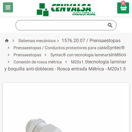
0


1576.20.07 / Prensaestopas


Sistemas mecánicos

Syntec®

Prensaestopas / Conductos protectores para cable
sintético


Prensaestopas
Syntec® con tecnología laminar
tecnología laminar


Conexión de rosca métrica
M20x1.5
y boquilla anti-dobleces - Rosca entrada Métrica - M20x1.5