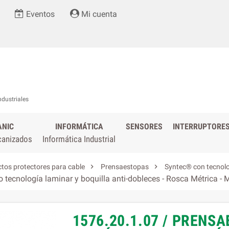
Eventos
Mi cuenta
ndustriales
ANIC
INFORMÁTICA
SENSORES
INTERRUPTORE
canizados
Informática Industrial


tos protectores para cable
Prensaestopas
Syntec® con tecnolo
 tecnología laminar y boquilla anti-dobleces - Rosca Métrica -
1576.20.1.07 / PRENS