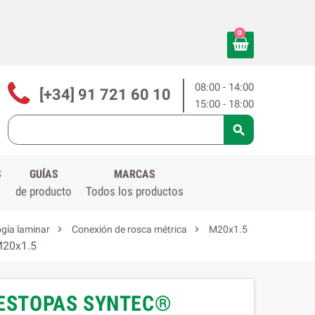
0
08:00 - 14:00
[+34] 91 721 60 10
15:00 - 18:00

S
GUÍAS
MARCAS
de producto
Todos los productos


gía laminar
Conexión de rosca métrica
M20x1.5
 M20x1.5
AESTOPAS SYNTEC®