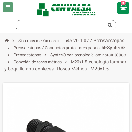
0


1546.20.1.07 / Prensaestopas


Sistemas mecánicos

Syntec®

Prensaestopas / Conductos protectores para cable
sintético


Prensaestopas
Syntec® con tecnología laminar
tecnología laminar


Conexión de rosca métrica
M20x1.5
y boquilla anti-dobleces - Rosca Métrica - M20x1.5