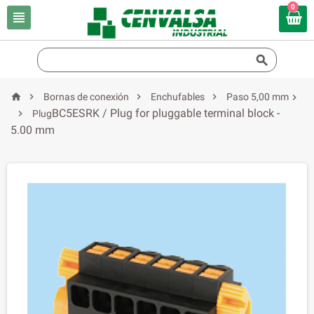
0






Bornas de conexión
Enchufables
Paso 5,00 mm

BC5ESRK / Plug for pluggable terminal block -

Plug
5.00 mm