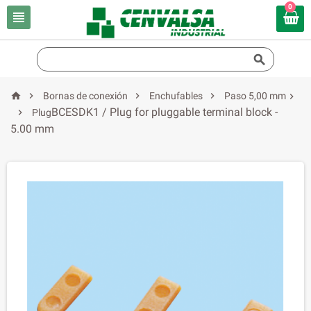
0






Bornas de conexión
Enchufables
Paso 5,00 mm

BCESDK1 / Plug for pluggable terminal block -

Plug
5.00 mm