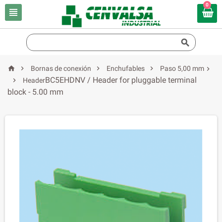
0






Bornas de conexión
Enchufables
Paso 5,00 mm

BC5EHDNV / Header for pluggable terminal

Header
block - 5.00 mm