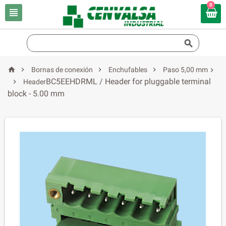
0






Bornas de conexión
Enchufables
Paso 5,00 mm

BC5EEHDRML / Header for pluggable terminal

Header
block - 5.00 mm