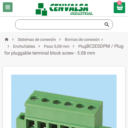
0





Sistemas de conexión
Bornas de conexión

BC2ESDPM / Plug



Enchufables
Paso 5,08 mm
Plug
for pluggable terminal block screw - 5.08 mm