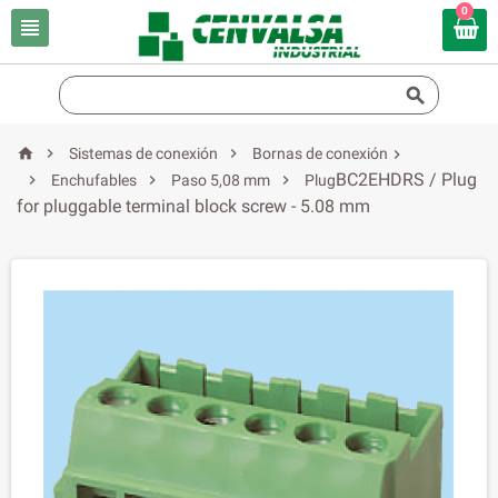
0





Sistemas de conexión
Bornas de conexión

BC2EHDRS / Plug



Enchufables
Paso 5,08 mm
Plug
for pluggable terminal block screw - 5.08 mm