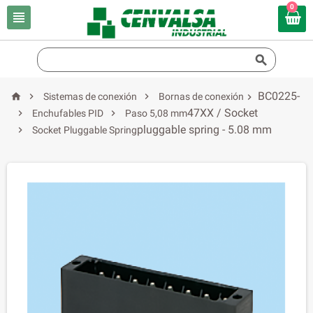
0


BC0225-



Sistemas de conexión
Bornas de conexión

47XX / Socket


Enchufables PID
Paso 5,08 mm
pluggable spring - 5.08 mm

Socket Pluggable Spring