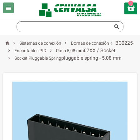
0


BC0225-



Sistemas de conexión
Bornas de conexión

67XX / Socket


Enchufables PID
Paso 5,08 mm
pluggable spring - 5.08 mm

Socket Pluggable Spring