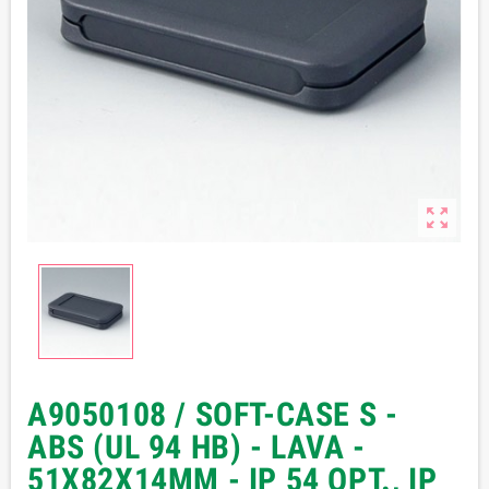

A9050108 / SOFT-CASE S -
ABS (UL 94 HB) - LAVA -
51X82X14MM - IP 54 OPT., IP