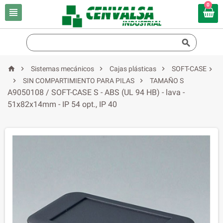
0






Sistemas mecánicos
Cajas plásticas
SOFT-CASE



SIN COMPARTIMIENTO PARA PILAS
TAMAÑO S
A9050108 / SOFT-CASE S - ABS (UL 94 HB) - lava -
51x82x14mm - IP 54 opt., IP 40