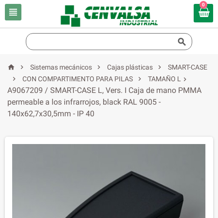
0






Sistemas mecánicos
Cajas plásticas
SMART-CASE


CON COMPARTIMENTO PARA PILAS
TAMAÑO L

A9067209 / SMART-CASE L, Vers. I Caja de mano PMMA
permeable a los infrarrojos, black RAL 9005 -
140x62,7x30,5mm - IP 40