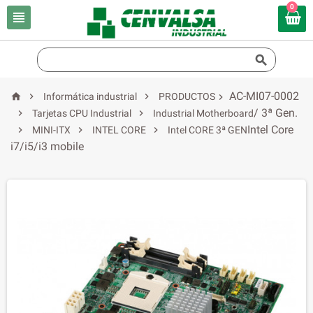
0


AC-MI07-0002



Informática industrial
PRODUCTOS

/ 3ª Gen.


Tarjetas CPU Industrial
Industrial Motherboard
Intel Core



MINI-ITX
INTEL CORE
Intel CORE 3ª GEN
i7/i5/i3 mobile