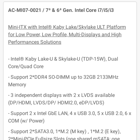
AC-MI07-0021 / 7ª & 6ª Gen. Intel Core i7/i5/i3
Mini-ITX with Intel® Kaby Lake/Skylake ULT Platform
for Low Power, Low Profile, Multi-Displays and High
Performances Solutions
- Intel® Kaby Lake-U & Skylake-U (TDP-15W), Dual
Core/Quad Core
- Support 2*DDR4 SO-DIMM up to 32GB 2133MHz
Memory
- 3 independent displays with 2 x LVDS available
(DP/HDMI, LVDS/DP/ HDMI2.0, eDP/LVDS)
- Support 2 x Intel GbE LAN, 4 x USB 3.0, 5 x USB 2.0, 6 x
COM (w/ Power)
- Support 2*SATA3.0, 1*M.2 (M key) , 1*M.2 (E key),
2*Mini-PCIe Fullsize Slots (one shared mSATA; one