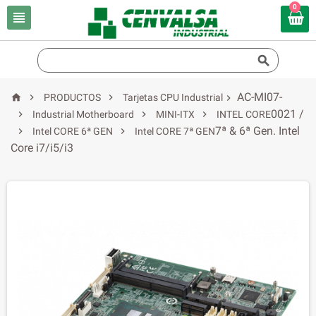
0


AC-MI07-



PRODUCTOS
Tarjetas CPU Industrial

0021 /



Industrial Motherboard
MINI-ITX
INTEL CORE
7ª & 6ª Gen. Intel


Intel CORE 6ª GEN
Intel CORE 7ª GEN
Core i7/i5/i3