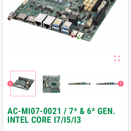



AC-MI07-0021 / 7ª & 6ª GEN.
INTEL CORE I7/I5/I3