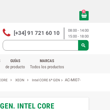
0
08:00 - 14:00
[+34] 91 721 60 10
15:00 - 18:00

S
GUÍAS
MARCAS
de producto
Todos los productos
AC-MI07-


 CORE
XEON
Intel CORE 6ª GEN

 GEN. INTEL CORE