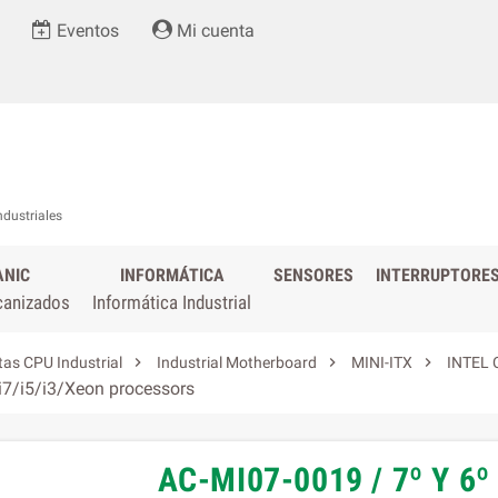
Eventos
Mi cuenta
ndustriales
ANIC
INFORMÁTICA
SENSORES
INTERRUPTORE
canizados
Informática Industrial



tas CPU Industrial
Industrial Motherboard
MINI-ITX
INTEL
 i7/i5/i3/Xeon processors
AC-MI07-0019 / 7º Y 6º