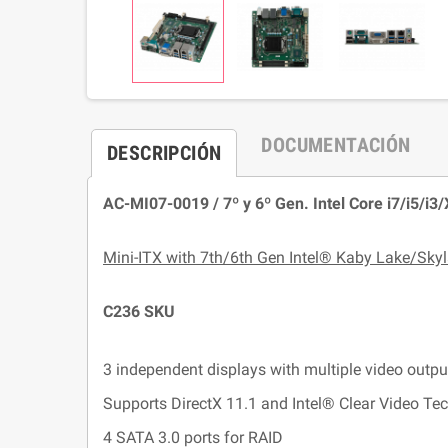
DOCUMENTACIÓN
DESCRIPCIÓN
AC-MI07-0019 / 7º y 6º Gen. Intel Core i7/i5/i3
Mini-ITX with 7th/6th Gen Intel® Kaby Lake/Skyl
C236 SKU
3 independent displays with multiple video outp
Supports DirectX 11.1 and Intel® Clear Video Te
4 SATA 3.0 ports for RAID