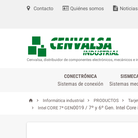
Contacto
Quiénes somos
Noticias
Cenvalsa, distribuidor de componentes electrónicos, mecánicos e i
CONECTRÓNICA
SISMEC
Sistemas de conexión
Sistemas me




Informática industrial
PRODUCTOS
Tarje
0019 / 7º y 6º Gen. Intel Core

Intel CORE 7ª GEN