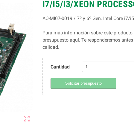
I7/I5/I3/XEON PROCES
AC-MI07-0019 / 7º y 6º Gen. Intel Core i7
Para más información sobre este producto 
presupuesto aquí. Te responderemos ante
calidad.
Cantidad
Solicitar presupuesto
