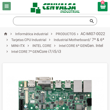
0


AC-MI07-0022



Informática industrial
PRODUCTOS

/ 7ª & 6ª


Tarjetas CPU Industrial
Industrial Motherboard
Gen. Intel



MINI-ITX
INTEL CORE
Intel CORE 6ª GEN
Core i7/i5/i3

Intel CORE 7ª GEN