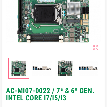

AC-MI07-0022 / 7ª & 6ª GEN.
INTEL CORE I7/I5/I3