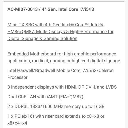
AC-MI07-0013 / 4ª Gen. Intel Core i7/i5/i3
Mini-ITX SBC with 4th Gen Intel® Core™, Intel®
HM86/QM87, Multi-Displays & High-Performance for
Digital Signage & Gaming Solution
Embedded Motherboard for high graphic performance
application, medical, gaming or high-end digital signage
Intel Haswell/Broadwell Mobile Core i7/i5/i3/Celeron
Processor
3 independent displays with HDMI, DP, DVI-I, and LVDS
Dual GbE LAN with iAMT (EIA+QM87)
2 x DDR3L 1333/1600 MHz memory up to 16GB
1 x PCIe(x16) with riser card extends to x8+x8 or
x8+x4+x4