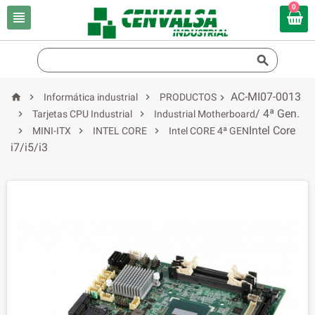
0


AC-MI07-0013



Informática industrial
PRODUCTOS

/ 4ª Gen.


Tarjetas CPU Industrial
Industrial Motherboard
Intel Core



MINI-ITX
INTEL CORE
Intel CORE 4ª GEN
i7/i5/i3