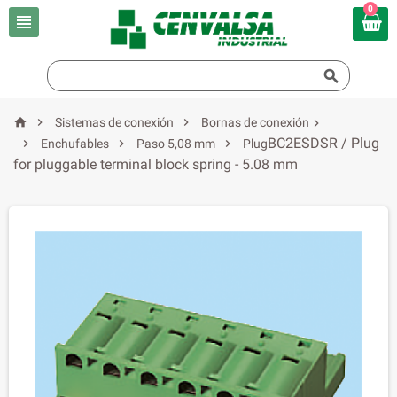
0





Sistemas de conexión
Bornas de conexión

BC2ESDSR / Plug



Enchufables
Paso 5,08 mm
Plug
for pluggable terminal block spring - 5.08 mm