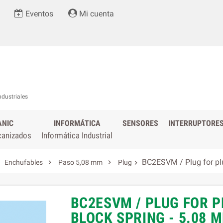
Eventos
Mi cuenta
ndustriales
ANIC
INFORMÁTICA
SENSORES
INTERRUPTORE
canizados
Informática Industrial
BC2ESVM / Plug for plu


Enchufables
Paso 5,08 mm
Plug

BC2ESVM / PLUG FOR 
BLOCK SPRING - 5.08 