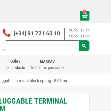
0
08:00 - 14:00
[+34] 91 721 60 10
15:00 - 18:00

S
GUÍAS
MARCAS
de producto
Todos los productos
ggable terminal block spring - 5.08 mm
PLUGGABLE TERMINAL
MM