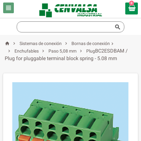
0





Sistemas de conexión
Bornas de conexión

BC2ESDBAM /



Enchufables
Paso 5,08 mm
Plug
Plug for pluggable terminal block spring - 5.08 mm