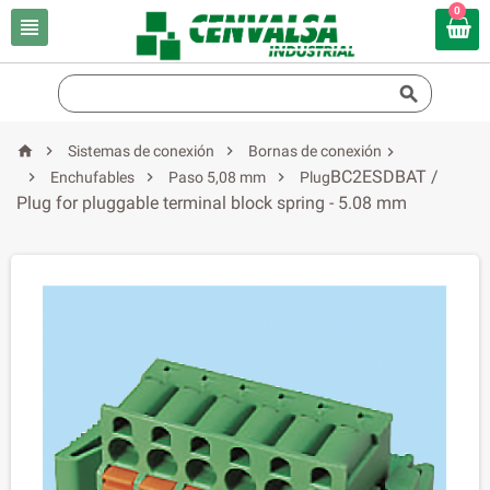
0





Sistemas de conexión
Bornas de conexión

BC2ESDBAT /



Enchufables
Paso 5,08 mm
Plug
Plug for pluggable terminal block spring - 5.08 mm