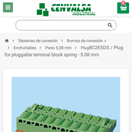
0





Sistemas de conexión
Bornas de conexión

BC2ESDS / Plug



Enchufables
Paso 5,08 mm
Plug
for pluggable terminal block spring - 5.08 mm