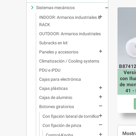
Sistemas mecánicos


INDOOR: Armarios industriales &
RACK
OUTDOOR: Armarios industriales
Subracks en kit

Paneles y accesorios
Climatización / Cooling systems
B87412
PDU e iPDU
Versi
con Ilu
Cajas para electrónica
de mon

Cajas plásticas
41 -

Cajas de aluminio

Botones giratorios

Con fijación lateral de tornillos

Con fijación de pinza
Mostra

Control-Knobs