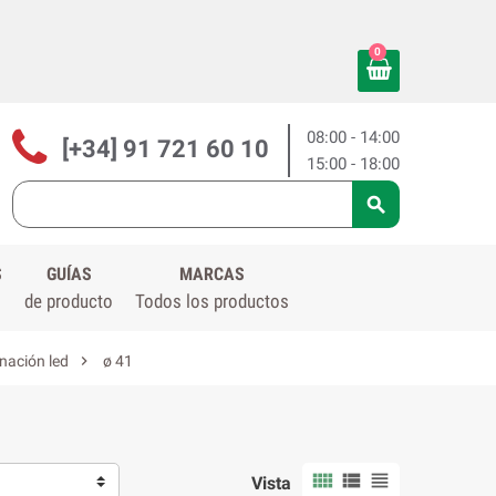
0
08:00 - 14:00
[+34] 91 721 60 10
15:00 - 18:00

S
GUÍAS
MARCAS
de producto
Todos los productos

nación led
ø 41



Vista