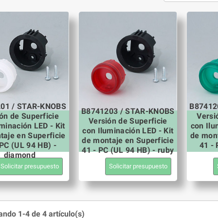
01 / STAR-KNOBS
B87412
B8741203 / STAR-KNOBS
ón de Superficie
Versi
Versión de Superficie
minación LED - Kit
con Ilu
con Iluminación LED - Kit
taje en Superficie
de mont
de montaje en Superficie
 PC (UL 94 HB) -
41 - 
41 - PC (UL 94 HB) - ruby
diamond
Solicitar presupuesto
Solicitar presupuesto
ndo 1-4 de 4 artículo(s)