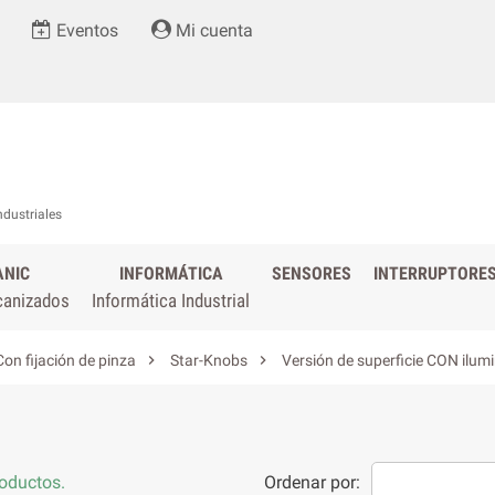
Eventos
Mi cuenta
ndustriales
ANIC
INFORMÁTICA
SENSORES
INTERRUPTORE
canizados
Informática Industrial


Con fijación de pinza
Star-Knobs
Versión de superficie CON ilumi
oductos.
Ordenar por: