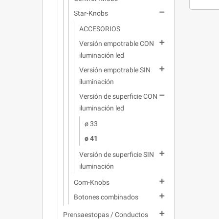

Star-Knobs
ACCESORIOS

Versión empotrable CON
iluminación led

Versión empotrable SIN
iluminación

Versión de superficie CON
iluminación led
ø 33
ø 41

Versión de superficie SIN
iluminación

Com-Knobs

Botones combinados

Prensaestopas / Conductos